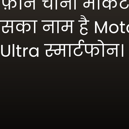
ोन चीनी मार्केट 
जिसका नाम है Mot
ltra स्मार्टफोन।