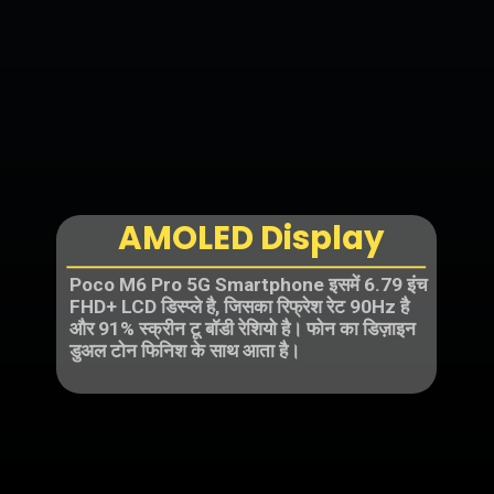
AMOLED Display
Poco M6 Pro 5G Smartphone इसमें 6.79 इंच
FHD+ LCD डिस्प्ले है, जिसका रिफ्रेश रेट 90Hz है
और 91% स्क्रीन टू बॉडी रेशियो है। फोन का डिज़ाइन
डुअल टोन फिनिश के साथ आता है।