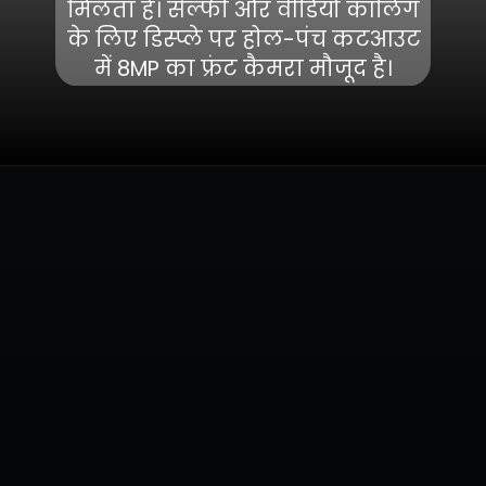
मिलता है। सेल्फी और वीडियो कॉलिंग
के लिए डिस्प्ले पर होल-पंच कटआउट
में 8MP का फ्रंट कैमरा मौजूद है।