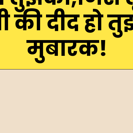
सी की दीद हो त
मुबारक!