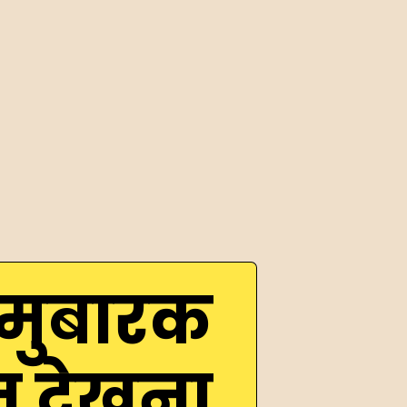
ा,मुबारक
तू देखना