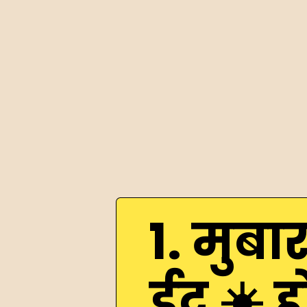
1. मुबा
ईद ☀️ ह