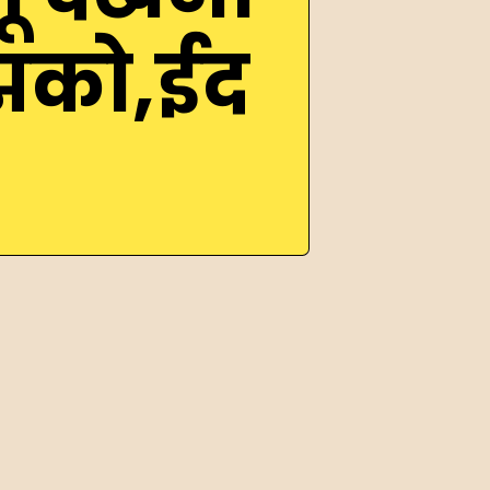
ुझको,ईद