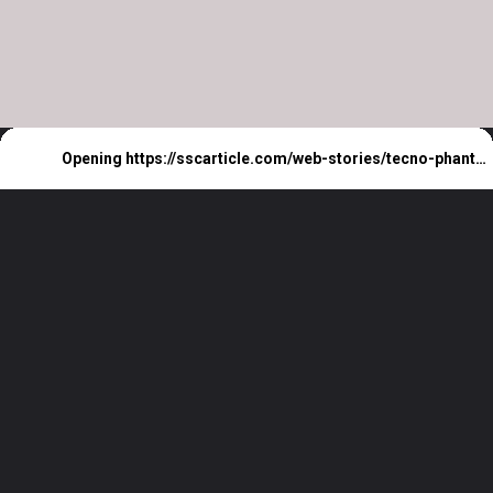
Opening
https://sscarticle.com/web-stories/tecno-phantom-v-fold-price-in-india/