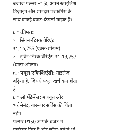
बजाज पल्सर P150 अपने स्टाइलिश
डिज़ाइन और शानदार परफॉर्मेंस के
साथ वाकई बजट-फ्रेंडली बाइक है।
👉
कीमत:
सिंगल-डिस्क वेरिएंट:
₹1,16,755 (एक्स-शोरूम)
ट्विन-डिस्क वेरिएंट: ₹1,19,757
(एक्स-शोरूम)
👉
फ्यूल एफिशिएंसी:
माइलेज
बढ़िया है, जिससे फ्यूल खर्च कम होता
है।
👉
लो मेंटेनेंस:
मजबूत और
भरोसेमंद, बार-बार सर्विस की चिंता
नहीं।
पल्सर P150 आपके बजट में