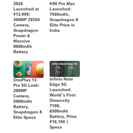
2026
K90 Pro Max
Launched at
Launched:
₹13,999:
7560mAh,
300MP ZEISS
Snapdragon 8
Camera,
Elite Price in
Snapdragon
India
Power &
Massive
8000mAh
Battery
Infinix Note
OnePlus 13
Edge 5G
Pro 5G Leak:
Launched:
200MP
World’s First
Camera,
Dimensity
5000mAh
7100,
Battery,
6500mAh
Snapdragon 8
Battery, Price
Elite Specs
₹18,199 |
Specs