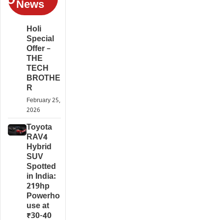
News
Holi
Special
Offer –
THE
TECH
BROTHE
R
February 25,
2026
Toyota
RAV4
Hybrid
SUV
Spotted
in India:
219hp
Powerho
use at
₹30-40