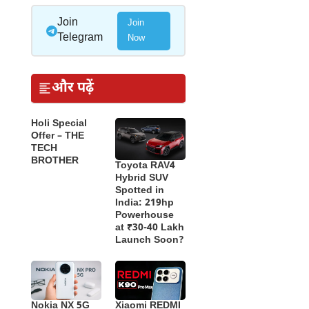
Join
Join
Telegram
Now
और पढ़ें
Holi Special
Offer – THE
TECH
BROTHER
Toyota RAV4
Hybrid SUV
Spotted in
India: 219hp
Powerhouse
at ₹30-40 Lakh
Launch Soon?
Nokia NX 5G
Xiaomi REDMI