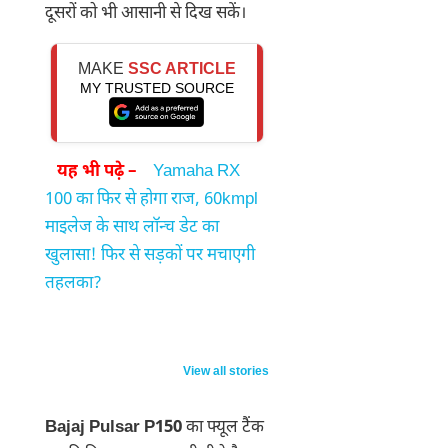
दूसरों को भी आसानी से दिख सकें।
MAKE
SSC ARTICLE
MY TRUSTED SOURCE
यह भी पढ़े –
Yamaha RX
100 का फिर से होगा राज, 60kmpl
माइलेज के साथ लॉन्च डेट का
खुलासा! फिर से सड़कों पर मचाएगी
तहलका?
Stylish look…
Vivo V70 5G
5 New S
impressive
Launching Feb
Launchi
View all stories
features!
2026: 7000mAh
Affordable Pulsar
Beast with 50MP
Bajaj Pulsar P150
का फ्यूल टैंक
125 launched,
Zeiss Camera!