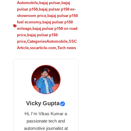
Automobile
,
bajaj pulsar
,
bajaj
pulsar p150
,
bajaj pulsar p150 ex-
showroom price
,
bajaj pulsar p150
fuel economy
,
bajaj pulsar p150
mileage
,
bajaj pulsar p150 on road
price
,
bajaj pulsar p150
price
,
CategoriesAutomobile
,
SSC
Article
,
sscarticle.com
,
Tech news
Vicky Gupta
Hi, I’m Vikas Kumar a
passionate tech and
automotive journalist at