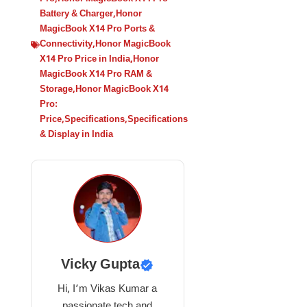
Battery & Charger
,
Honor
MagicBook X14 Pro Ports &
Connectivity
,
Honor MagicBook
X14 Pro Price in India
,
Honor
MagicBook X14 Pro RAM &
Storage
,
Honor MagicBook X14
Pro:
Price
,
Specifications
,
Specifications
& Display in India
Vicky Gupta
Hi, I’m Vikas Kumar a
passionate tech and