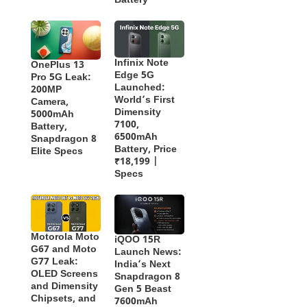
Battery
Infinix Note
OnePlus 13
Edge 5G
Pro 5G Leak:
Launched:
200MP
World’s First
Camera,
Dimensity
5000mAh
7100,
Battery,
6500mAh
Snapdragon 8
Battery, Price
Elite Specs
₹18,199 |
Specs
Motorola Moto
iQOO 15R
G67 and Moto
Launch News:
G77 Leak:
India’s Next
OLED Screens
Snapdragon 8
and Dimensity
Gen 5 Beast
Chipsets, and
7600mAh