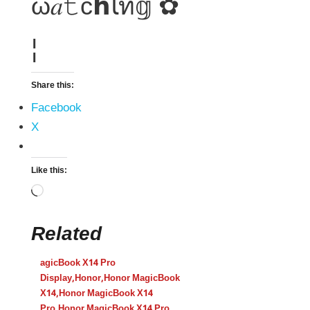
ω𝑎𝚝c𝗵ﺂท𝕘 ✿
¦
Share this:
Facebook
X
Like this:
Related
agicBook X14 Pro
Display
,
Honor
,
Honor MagicBook
X14
,
Honor MagicBook X14
Pro
,
Honor MagicBook X14 Pro