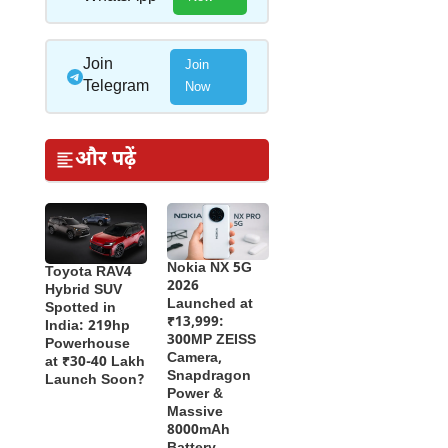
Join
Join
Telegram
Now
और पढ़ें
Nokia NX 5G
Toyota RAV4
2026
Hybrid SUV
Launched at
Spotted in
₹13,999:
India: 219hp
300MP ZEISS
Powerhouse
Camera,
at ₹30-40 Lakh
Snapdragon
Launch Soon?
Power &
Massive
8000mAh