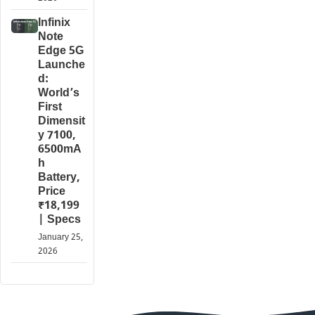
Infinix
Note
Edge 5G
Launche
d:
World’s
First
Dimensit
y 7100,
6500mA
h
Battery,
Price
₹18,199
| Specs
January 25,
2026