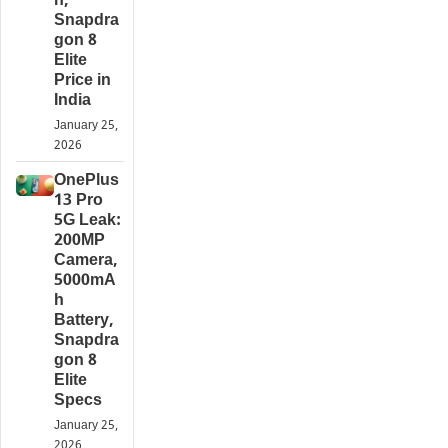
h,
Snapdra
gon 8
Elite
Price in
India
January 25,
2026
OnePlus
13 Pro
5G Leak:
200MP
Camera,
5000mA
h
Battery,
Snapdra
gon 8
Elite
Specs
January 25,
2026