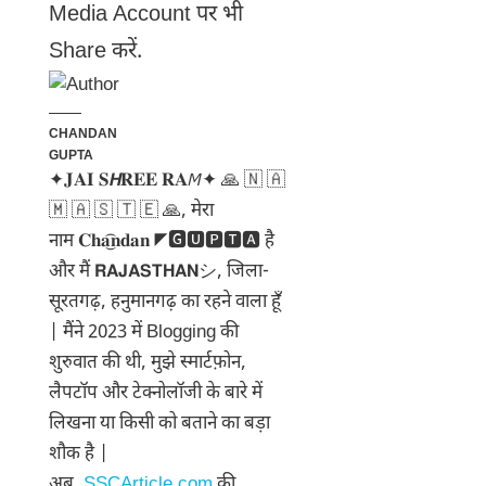
Media Account पर भी
Share करें.
CHANDAN
GUPTA
✦𝐉𝐀𝐈 𝐒𝙃𝐑𝐄𝐄 𝐑𝐀𝘔✦ 🙏 🇳 🇦
🇲 🇦 🇸 🇹 🇪 🙏, मेरा
नाम 𝐂𝐡𝐚͜͡𝐧𝐝𝐚𝐧 ◤🅶🆄🅿🆃🅰 है
और मैं 𝗥𝗔𝗝𝗔𝗦𝗧𝗛𝗔𝗡シ︎, जिला-
सूरतगढ़, हनुमानगढ़ का रहने वाला हूँ
| मैंने 2023 में Blogging की
शुरुवात की थी, मुझे स्मार्टफ़ोन,
लैपटॉप और टेक्नोलॉजी के बारे में
लिखना या किसी को बताने का बड़ा
शौक है |
अब,
SSCArticle.com
की