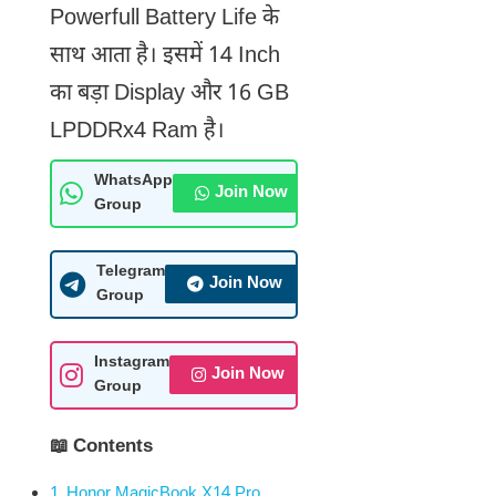
Powerfull Battery Life के
साथ आता है। इसमें 14 Inch
का बड़ा Display और 16 GB
LPDDRx4 Ram है।
WhatsApp
Join Now
Group
Telegram
Join Now
Group
Instagram
Join Now
Group
📖 Contents
Honor MagicBook X14 Pro