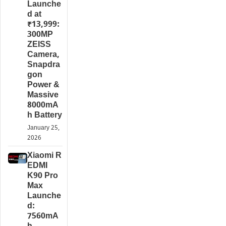
Launche
d at
₹13,999:
300MP
ZEISS
Camera,
Snapdra
gon
Power &
Massive
8000mA
h Battery
January 25,
2026
Xiaomi R
EDMI
K90 Pro
Max
Launche
d:
7560mA