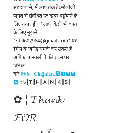
सहायता से, मैं आप तक टेक्नोलॉजी
जगत से संबंधित हर खबर पहुँचाने के
लिए तत्पर हूँ | “आप किसी भी काम
के लिए मुझसे
“vk9602984@gmail.com” पर
ईमेल के जरिए संपर्क कर सकते हैं।
अधिक जानकारी के लिए इस पर
क्लिक
करें
𝖑𝖎𝖙𝖙𝖑𝖊__𝐂𝐡𝐚͜͡𝐧𝐝𝐚𝐧.🅶🆄🅿🆃
🅰
👈
🅃🄷🄰🄽🄺🅂
!
✿ ¦ 𝓣𝓱𝓪𝓷𝓴
𝓕𝓞𝓡