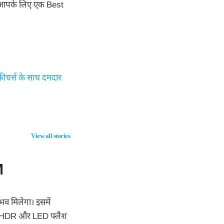
जो आपके लिए एक Best
ीचर्स के साथ दमदार
kodas
POCO F8 Ultra
Kawasaki Ninja
ing Soon
Launched: The
300 Top Speed
View all stories
Ultra-HD Beast
with Flagship
M
Performance &
Stunning
108MP Camera!
 मिलेगा। इसमें
 HDR और LED फ्लैश