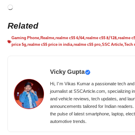
Related
Gaming Phone
,
Realme
,
realme c55 6/64
,
realme c55 8/128
,
realme c5
price 5g
,
realme c55 price in india
,
realme c55 pro
,
SSC Article
,
Tech 
Vicky Gupta
Hi, I’m Vikas Kumar a passionate tech and
journalist at SSCArticle.com, specializing i
and vehicle reviews, tech updates, and lau
announcements tailored for Indian readers. 
the pulse of latest smartphone, laptop, elect
automotive trends.