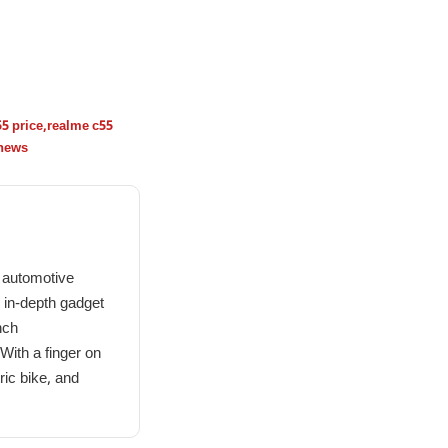
5 price
,
realme c55
news
 automotive
n in-depth gadget
nch
With a finger on
ric bike, and