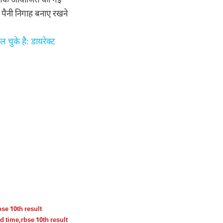
bse 10th result
nd time
,
rbse 10th result
me wise
,
rbse 10th result
result 2023 arts
,
rbse
 automotive
n in-depth gadget
nch
With a finger on
ric bike, and