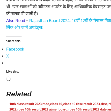
Related
10th class result 2023 rbse
,
class 10
,
class 10 rbse result 2023
,
rbse
,
r
2023
,
rbse 10th result 2023 ajmer board
,
rbse 10th result 2023 date a
2023 kab aayega
,
rbse 10th result 2023 link
,
rbse 10th result 2023 na
2023 rajasthan
,
rbse 10th result 2024
,
rbse 12th result 2023
,
rbse 12th 
8th result 2023
,
rbse class 10th result 2023
,
rbse exam
Vicky Gupta
Hi, I’m Vikas Kumar a passionate tech and
journalist at SSCArticle.com, specializing i
and vehicle reviews, tech updates, and lau
announcements tailored for Indian readers. 
the pulse of latest smartphone, laptop, elect