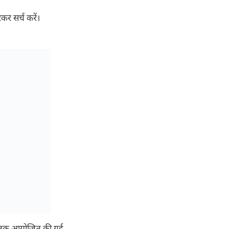
कर सर्च करें।
ार्च तक आयोजित की गई
 पैनी निगाह बनाए रखने
चुके है: डायरेक्ट