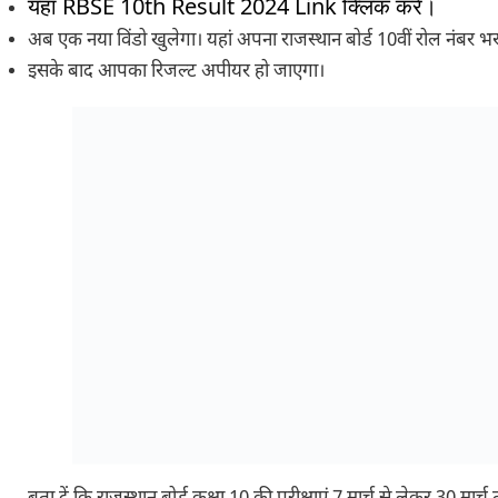
यहां RBSE 10th Result 2024 Link क्लिक करें।
अब एक नया विंडो खुलेगा। यहां अपना राजस्थान बोर्ड 10वीं रोल नंबर भर
इसके बाद आपका रिजल्ट अपीयर हो जाएगा।
बता दें कि राजस्थान बोर्ड कक्षा 10 की परीक्षाएं 7 मार्च से लेकर 30 म
थीं। छात्र-छात्राओं को नवीनतम अपडेट के लिए आधिकारिक वेबसाइट पर
की सलाह दी जाती है।
Also Read
–
Rajasthan Board 2024, 10वीं 12वीं के रिजल्ट निकल 
लिंक और जानें अपडेट्स!
Share this:
Facebook
X
Like this: