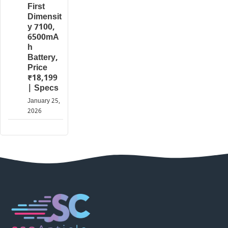
First
Dimensit
y 7100,
6500mA
h
Battery,
Price
₹18,199
| Specs
January 25,
2026