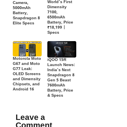
World’s First
Camera,
Dimensity
5000mAh
7100,
Battery,
6500mAh
Snapdragon 8
Battery, Price
Elite Specs
₹18,199 |
Specs
Motorola Moto
iQOO 15R
G67 and Moto
Launch News:
G77 Leak:
India’s Next
OLED Screens
Snapdragon 8
and Dimensity
Gen 5 Beast
Chipsets, and
7600mAh
Android 16
Battery, Price
& Specs
Leave a
Comment