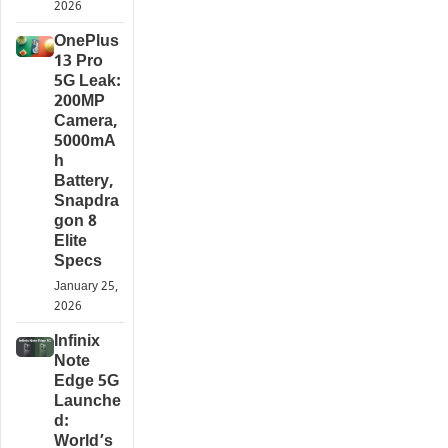
2026
OnePlus
13 Pro
5G Leak:
200MP
Camera,
5000mA
h
Battery,
Snapdra
gon 8
Elite
Specs
January 25,
2026
Infinix
Note
Edge 5G
Launche
d:
World’s