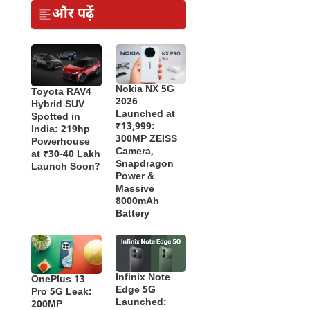
और पढ़ें
Nokia NX 5G
Toyota RAV4
2026
Hybrid SUV
Launched at
Spotted in
₹13,999:
India: 219hp
300MP ZEISS
Powerhouse
Camera,
at ₹30-40 Lakh
Snapdragon
Launch Soon?
Power &
Massive
8000mAh
Battery
Infinix Note
OnePlus 13
Edge 5G
Pro 5G Leak:
Launched:
200MP