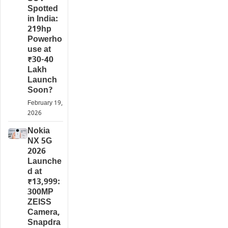
Spotted
in India:
219hp
Powerho
use at
₹30-40
Lakh
Launch
Soon?
February 19,
2026
Nokia
NX 5G
2026
Launche
d at
₹13,999:
300MP
ZEISS
Camera,
Snapdra