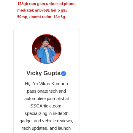
128gb ram gsm unlocked phone
mediatek mt6769z helio g85
50mp
,
xiaomi redmi 13c 5g
Vicky Gupta
Hi, I’m Vikas Kumar a
passionate tech and
automotive journalist at
SSCArticle.com,
specializing in in-depth
gadget and vehicle reviews,
tech updates, and launch