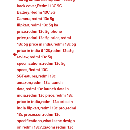
back cover
,
Redmi 13C 5G
Battery
,
Redmi 13C 5G
Camera
,
redmi 13c 5g
flipkart
,
redmi 13c 5g ka
price
,
redmi 13c 5g phone
price
,
redmi 13c 5g price
,
redmi
13c 5g price in india
,
redmi 13c 5g
price in india 6 128
,
redmi 13c 5g
review
,
redmi 13c 5g
specifications
,
redmi 13c 5g
specs
,
Redmi 13C
5GFeatures
,
redmi 13c
amazon
,
redmi 13c launch
date
,
redmi 13c launch date in
india
,
redmi 13c price
,
redmi 13c
price in india
,
redmi 13c price in
india flipkart
,
redmi 13c pro
,
redmi
13c processor
,
redmi 13c
specifications
,
what is the design
on redmi 13c?
,
xiaomi redmi 13c