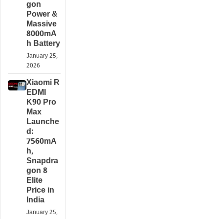
gon
Power &
Massive
8000mA
h Battery
January 25,
2026
Xiaomi R
EDMI
K90 Pro
Max
Launche
d:
7560mA
h,
Snapdra
gon 8
Elite
Price in
India
January 25,