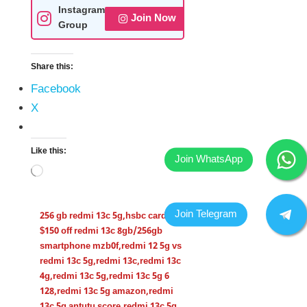
Instagram
Join Now
Group
Share this:
Facebook
X
Like this:
256 gb redmi 13c 5g
,
hsbc card
$150 off redmi 13c 8gb/256gb
smartphone mzb0f
,
redmi 12 5g vs
redmi 13c 5g
,
redmi 13c
,
redmi 13c
4g
,
redmi 13c 5g
,
redmi 13c 5g 6
128
,
redmi 13c 5g amazon
,
redmi
13c 5g antutu score
,
redmi 13c 5g