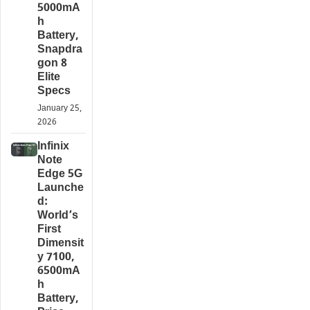
5000mA
h
Battery,
Snapdra
gon 8
Elite
Specs
January 25,
2026
Infinix
Note
Edge 5G
Launche
d:
World’s
First
Dimensit
y 7100,
6500mA
h
Battery,