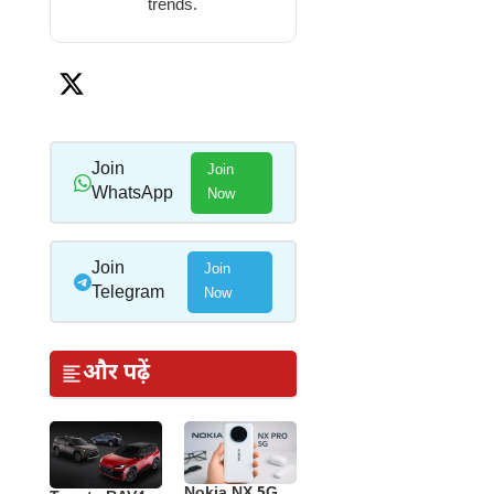
trends.
Join
Join
WhatsApp
Now
Join
Join
Telegram
Now
और पढ़ें
Nokia NX 5G