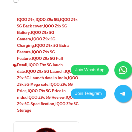
IQOO Z9x
,
IQOO Z9x 5G
,
IQOO Z9x
5G Back cover
,
IQOO Z9x 5G
Battery
,
IQOO Z9x 5G
Camera
,
IQOO Z9x 5G
Charging
,
IQOO Z9x 5G Extra
Feature
,
IQOO Z9x 5G
Feature
,
IQOO Z9x 5G Full
Detail
,
IQOO Z9x 5G lauch
date
,
IQOO Z9x 5G Launch
,
IQOO
Z9x 5G Launch date in india
,
IQOO
Z9x 5G Mega sale
,
IQOO Z9x 5G
Price
,
IQOO Z9x 5G Price in
india
,
IQOO Z9x 5G Review
,
IQOO
Z9x 5G Specification
,
IQOO Z9x 5G
Storage