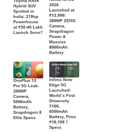
Toyota RAV4
2026
Hybrid SUV
Launched at
Spotted in
₹13,999:
India: 219hp
300MP ZEISS
Powerhouse
Camera,
at ₹30-40 Lakh
Snapdragon
Launch Soon?
Power &
Massive
8000mAh
Battery
Infinix Note
OnePlus 13
Edge 5G
Pro 5G Leak:
Launched:
200MP
World’s First
Camera,
Dimensity
5000mAh
7100,
Battery,
6500mAh
Snapdragon 8
Battery, Price
Elite Specs
₹18,199 |
Specs