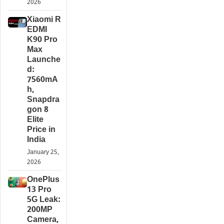
2026
Xiaomi R
EDMI
K90 Pro
Max
Launche
d:
7560mA
h,
Snapdra
gon 8
Elite
Price in
India
January 25,
2026
OnePlus
13 Pro
5G Leak:
200MP
Camera,