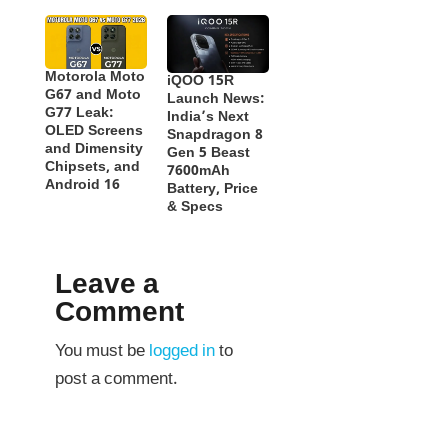
Motorola Moto
iQOO 15R
G67 and Moto
Launch News:
G77 Leak:
India’s Next
OLED Screens
Snapdragon 8
and Dimensity
Gen 5 Beast
Chipsets, and
7600mAh
Android 16
Battery, Price
& Specs
Leave a
Comment
You must be
logged in
to
post a comment.