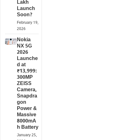
Lakh
Launch
Soon?
February 19,
2026
Nokia
NX 5G
2026
Launche
d at
₹13,999:
300MP
ZEISS
Camera,
Snapdra
gon
Power &
Massive
8000mA
h Battery
January 25,