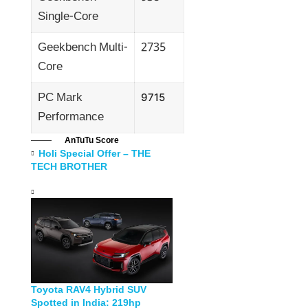
Single-Core
Geekbench Multi-
2735
Core
PC Mark
9715
Performance
AnTuTu Score
Holi Special Offer – THE
TECH BROTHER
Toyota RAV4 Hybrid SUV
Spotted in India: 219hp