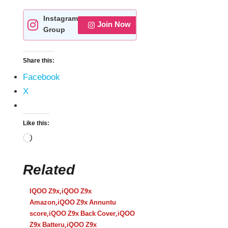
Instagram
Join Now
Group
Share this:
Facebook
X
Like this:
Related
IQOO Z9x
,
iQOO Z9x
Amazon
,
iQOO Z9x Annuntu
score
,
iQOO Z9x Back Cover
,
iQOO
Z9x Batteru
,
iQOO Z9x