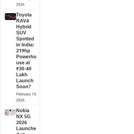
2026
Toyota
RAV4
Hybrid
SUV
Spotted
in India:
219hp
Powerho
use at
₹30-40
Lakh
Launch
Soon?
February 19,
2026
Nokia
NX 5G
2026
Launche