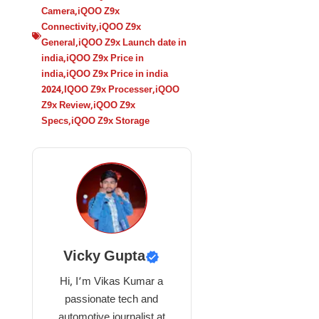
Camera
,
iQOO Z9x
Connectivity
,
iQOO Z9x
General
,
iQOO Z9x Launch date in
india
,
iQOO Z9x Price in
india
,
iQOO Z9x Price in india
2024
,
IQOO Z9x Processer
,
iQOO
Z9x Review
,
iQOO Z9x
Specs
,
iQOO Z9x Storage
Vicky Gupta
Hi, I’m Vikas Kumar a
passionate tech and
automotive journalist at