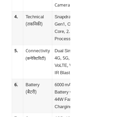
Camera
4.
Technical
Snapdragon 6
(तकनिकी)
Gen1, Octa
Core, 2.2 GHz
Processor
Connectivity
5.
Dual Sim, 3G,
(कनेक्टिविटी)
4G, 5G,
VoLTE, Wi-Fi,
IR Blaster
6.
Battery
6000 mAh
(बैटरी)
Battery with
44W Fast
Charging