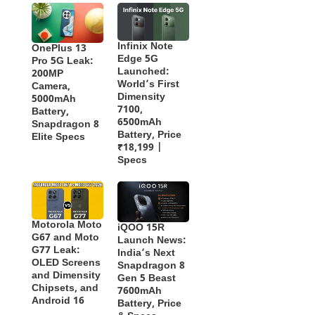
Infinix Note
OnePlus 13
Edge 5G
Pro 5G Leak:
Launched:
200MP
World’s First
Camera,
Dimensity
5000mAh
7100,
Battery,
6500mAh
Snapdragon 8
Battery, Price
Elite Specs
₹18,199 |
Specs
Motorola Moto
iQOO 15R
G67 and Moto
Launch News:
G77 Leak:
India’s Next
OLED Screens
Snapdragon 8
and Dimensity
Gen 5 Beast
Chipsets, and
7600mAh
Android 16
Battery, Price