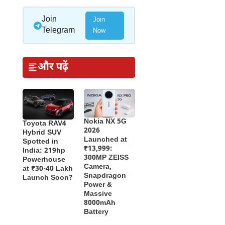
Join
Join
Telegram
Now
और पढ़ें
Nokia NX 5G
Toyota RAV4
2026
Hybrid SUV
Launched at
Spotted in
₹13,999:
India: 219hp
300MP ZEISS
Powerhouse
Camera,
at ₹30-40 Lakh
Snapdragon
Launch Soon?
Power &
Massive
8000mAh
Battery