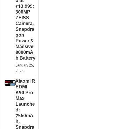
d at
₹13,999:
300MP
ZEISS
Camera,
Snapdra
gon
Power &
Massive
8000mA
h Battery
January 25,
2026
Xiaomi R
EDMI
K90 Pro
Max
Launche
d:
7560mA
h,
Snapdra