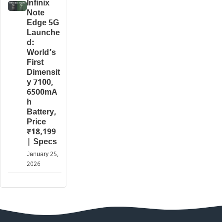
Infinix
Note
Edge 5G
Launche
d:
World’s
First
Dimensit
y 7100,
6500mA
h
Battery,
Price
₹18,199
| Specs
January 25,
2026