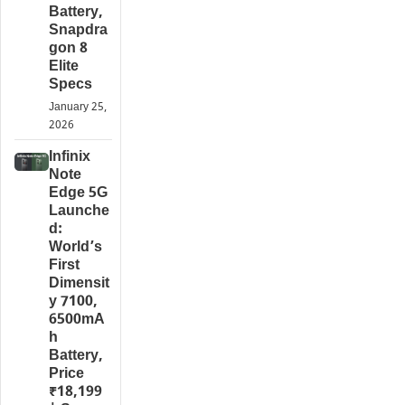
Battery,
Snapdra
gon 8
Elite
Specs
January 25,
2026
Infinix
Note
Edge 5G
Launche
d:
World’s
First
Dimensit
y 7100,
6500mA
h
Battery,
Price
₹18,199