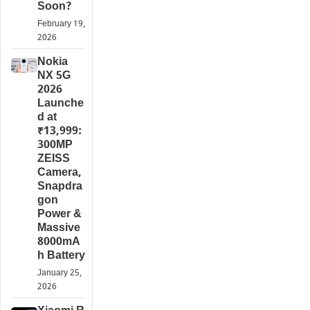
Soon?
February 19,
2026
Nokia
NX 5G
2026
Launche
d at
₹13,999:
300MP
ZEISS
Camera,
Snapdra
gon
Power &
Massive
8000mA
h Battery
January 25,
2026