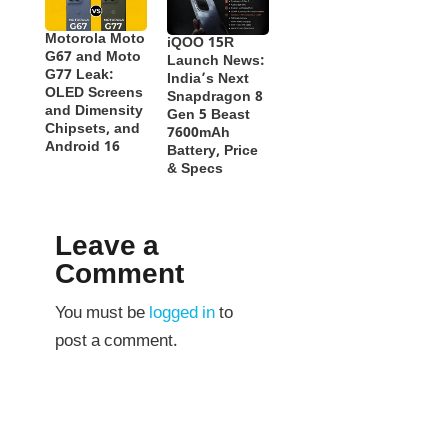
Motorola Moto
iQOO 15R
G67 and Moto
Launch News:
G77 Leak:
India’s Next
OLED Screens
Snapdragon 8
and Dimensity
Gen 5 Beast
Chipsets, and
7600mAh
Android 16
Battery, Price
& Specs
Leave a
Comment
You must be
logged in
to
post a comment.