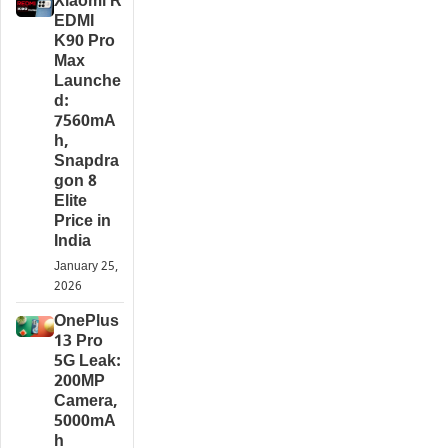
Xiaomi R
EDMI
K90 Pro
Max
Launche
d:
7560mA
h,
Snapdra
gon 8
Elite
Price in
India
January 25,
2026
OnePlus
13 Pro
5G Leak:
200MP
Camera,
5000mA
h