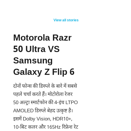
Stylish look…
Vivo V70 5G
5 New S
impressive
Launching Feb
Launchi
View all stories
features!
2026: 7000mAh
Affordable Pulsar
Beast with 50MP
Motorola Razr
125 launched,
Zeiss Camera!
50 Ultra VS
priced at this
price
Samsung
Galaxy Z Flip 6
दोनों फोन्स की डिस्प्ले के बारे में सबसे
पहले चर्चा करते हैं। मोटोरोला रेजर
50 अल्ट्रा स्मार्टफोन की 4-इंच LTPO
AMOLED डिस्प्ले बेहद उत्कृष्ट है।
इसमें Dolby Vision, HDR10+,
10-बिट कलर और 165Hz रिफ्रेश रेट