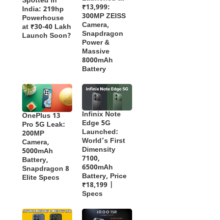
Spotted in
₹13,999:
India: 219hp
300MP ZEISS
Powerhouse
Camera,
at ₹30-40 Lakh
Snapdragon
Launch Soon?
Power &
Massive
8000mAh
Battery
Infinix Note
OnePlus 13
Edge 5G
Pro 5G Leak:
Launched:
200MP
World’s First
Camera,
Dimensity
5000mAh
7100,
Battery,
6500mAh
Snapdragon 8
Battery, Price
Elite Specs
₹18,199 |
Specs