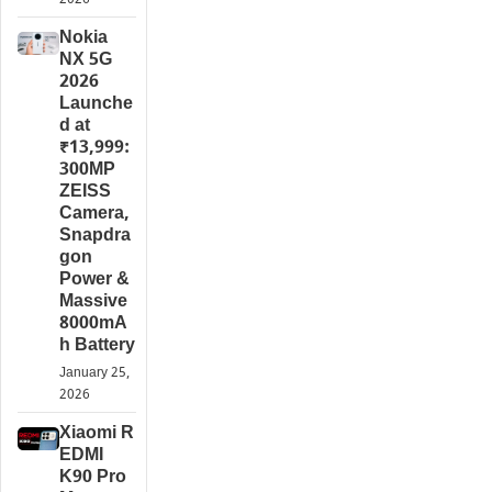
Nokia
NX 5G
2026
Launche
d at
₹13,999:
300MP
ZEISS
Camera,
Snapdra
gon
Power &
Massive
8000mA
h Battery
January 25,
2026
Xiaomi R
EDMI
K90 Pro