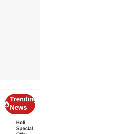
Trending
News
Holi
Special