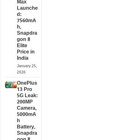
Max
Launche
d:
7560mA
h,
Snapdra
gon 8
Elite
Price in
India
January 25,
2026
OnePlus
13 Pro
5G Leak:
200MP
Camera,
5000mA
h
Battery,
Snapdra
gon 8