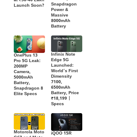
at ₹30-40 Lakh
Snapdragon
Launch Soon?
Power &
Massive
8000mAh
Battery
Infinix Note
OnePlus 13
Edge 5G
Pro 5G Leak:
Launched:
200MP
World’s First
Camera,
Dimensity
5000mAh
7100,
Battery,
6500mAh
Snapdragon 8
Battery, Price
Elite Specs
₹18,199 |
Specs
Motorola Moto
iQOO 15R