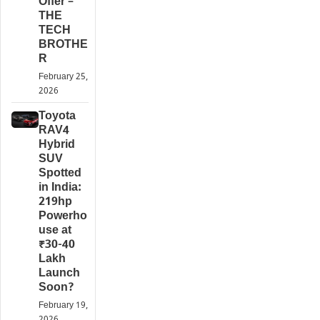
Offer –
THE
TECH
BROTHE
R
February 25,
2026
Toyota
RAV4
Hybrid
SUV
Spotted
in India:
219hp
Powerho
use at
₹30-40
Lakh
Launch
Soon?
February 19,
2026