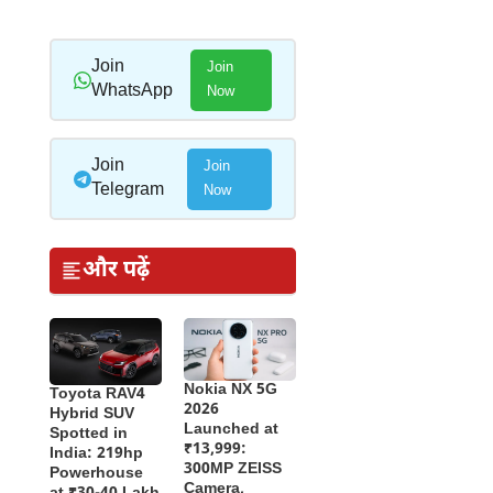
Join
Join
WhatsApp
Now
Join
Join
Telegram
Now
और पढ़ें
Nokia NX 5G
Toyota RAV4
2026
Hybrid SUV
Launched at
Spotted in
₹13,999:
India: 219hp
300MP ZEISS
Powerhouse
Camera,