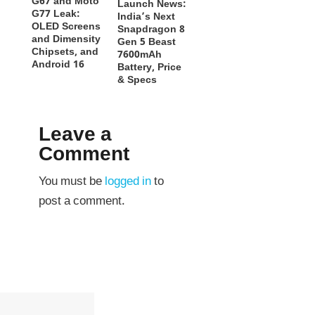
G67 and Moto
Launch News:
G77 Leak:
India’s Next
OLED Screens
Snapdragon 8
and Dimensity
Gen 5 Beast
Chipsets, and
7600mAh
Android 16
Battery, Price
& Specs
Leave a
Comment
You must be
logged in
to
post a comment.